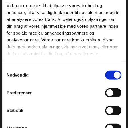
showet ”VÆKST!”,
Vi bruger cookies til at tilpasse vores indhold og
annoncer, til at vise dig funktioner til sociale medier og til
Dette er vaskeægte samfundssatire, når
at analysere vores trafik. Vi deler også oplysninger om
det er bedst. Betragtninger om at være
din brug af vores hjemmeside med vores partnere inden
skattepigtig borger og hårdtarbejdende
for sociale medier, annonceringspartnere og
familiefar og i en tid, hvor vi løber så hurtigt
analysepartnere. Vores partnere kan kombinere disse
vi kan, og alligevel får at vide, vi skal løbe
data med andre oplysninger, du har givet dem, eller som
hurtigere. Og ikke nok med, at der bliver
de har indsamlet fra din brug af deres tjenester.
der skåret ned overalt, så sælger de
ovenikøbet også DONG- VORES
Samtykkevalg
energiselskab til Goldman Sachs! De
Nødvendig
værste finansforbrydere i nyere tid.
Præferencer
VÆKST!
handler om at bevare optimismen
og overblikket i dette virvar af overvågning,
bankmænd der fortæller én, hvor længe
Statistik
man har råd til at leve og kinesere der
ånder os i nakken. For hvis vi udelukkende
Marketing