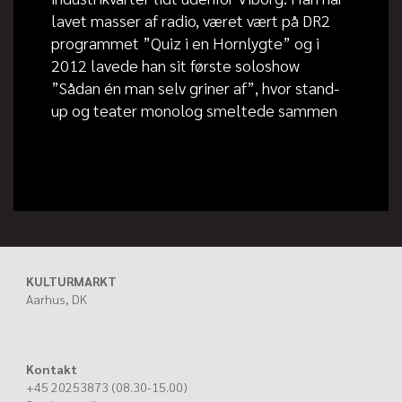
lavet masser af radio, været vært på DR2
programmet ”Quiz i en Hornlygte” og i
2012 lavede han sit første soloshow
”Sådan én man selv griner af”, hvor stand-
up og teater monolog smeltede sammen
KULTURMARKT
Aarhus, DK
Kontakt
+45 20253873 (08.30-15.00)