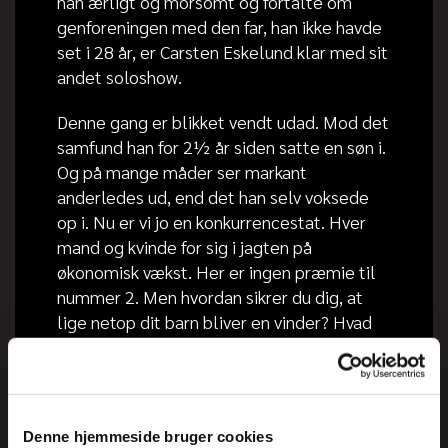
han ærligt og morsomt og fortalte om
genforeningen med den far, han ikke havde
set i 28 år, er Carsten Eskelund klar med sit
andet soloshow.
Denne gang er blikket vendt udad. Mod det
samfund han for 2½ år siden satte en søn i.
Og på mange måder ser markant
anderledes ud, end det han selv voksede
op i. Nu er vi jo en konkurrencestat. Hver
mand og kvinde for sig i jagten på
økonomisk vækst. Her er ingen præmie til
nummer 2. Men hvordan sikrer du dig, at
lige netop dit barn bliver en vinder? Hvad
skal du fokusere på for at skabe en lille
hensynsløs egoist, der giver de andre små
konkurrenceborgere baghjul?
Denne hjemmeside bruger cookies
Det, og meget mere, får du svaret på i