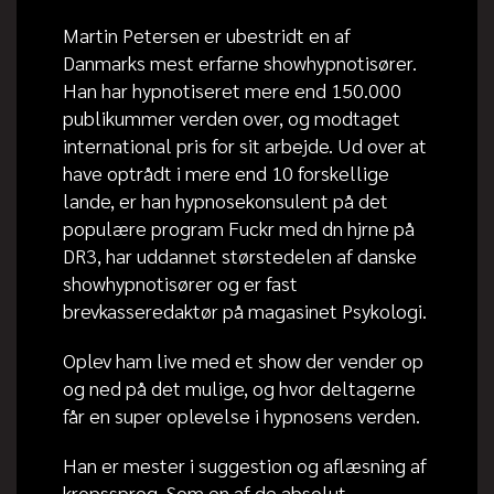
Martin Petersen er ubestridt en af
Danmarks mest erfarne showhypnotisører.
Han har hypnotiseret mere end 150.000
publikummer verden over, og modtaget
international pris for sit arbejde. Ud over at
have optrådt i mere end 10 forskellige
lande, er han hypnosekonsulent på det
populære program Fuckr med dn hjrne på
DR3, har uddannet størstedelen af danske
showhypnotisører og er fast
brevkasseredaktør på magasinet Psykologi.
Oplev ham live med et show der vender op
og ned på det mulige, og hvor deltagerne
får en super oplevelse i hypnosens verden.
Han er mester i suggestion og aflæsning af
kropssprog. Som en af de absolut