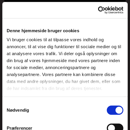
Det her er ægte hjernemagi. En superb
blanding af håndværk og nytænkning af
hvad der er moderne underholdning.
Showet indeholder komikken fra stand-up,
Denne hjemmeside bruger cookies
showstilen fra hypnoseshows og det
Vi bruger cookies til at tilpasse vores indhold og
uforklarlige fra magiske illusioner.
annoncer, til at vise dig funktioner til sociale medier og til
Med særlige memoteknikker og
at analysere vores trafik. Vi deler også oplysninger om
tankestruktur, vil Martin demonstrere
din brug af vores hjemmeside med vores partnere inden
hukommelsesteknikker m.m. Han udfordrer
for sociale medier, annonceringspartnere og
analysepartnere. Vores partnere kan kombinere disse
fysikkens love, og demonstrerer teknikker
data med andre oplysninger, du har givet dem, eller som
der vil få publikum til at måbe.
de har indsamlet fra din brug af deres tjenester.
Det bliver en aften med underholdning i
verdensklasse og med glimt i øjet.
Samtykkevalg
Nødvendig
Præferencer