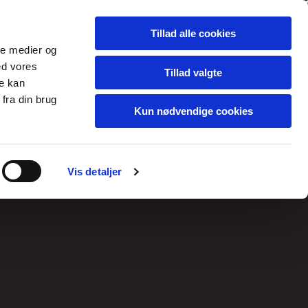
Tillad alle cookies
ale medier og
ed vores
Tillad valgte
re kan
fra din brug
Kun nødvendige cookies
Vis detaljer