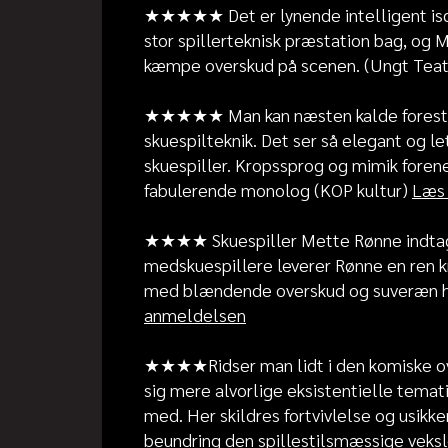
★★★★★ Det er lynende intelligent isce
stor spillerteknisk præstation bag, og 
kæmpe overskud på scenen. (Ungt Teat
★★★★★
Man kan næsten kalde forestil
skuespilteknik. Det ser så elegant og l
skuespiller. Kropssprog og mimik forene
fabulerende monolog (KOP kultur)
Læs 
★★★★ Skuespiller Mette Rønne indtager
medskuespillere leverer Rønne en ren k
med blændende overskud og suveræn his
anmeldelsen
★★★★Ridser man lidt i den komiske ove
sig mere alvorlige eksistentielle temat
med. Her skildres fortvivlelse og usikk
beundring den spillestilsmæssige veks