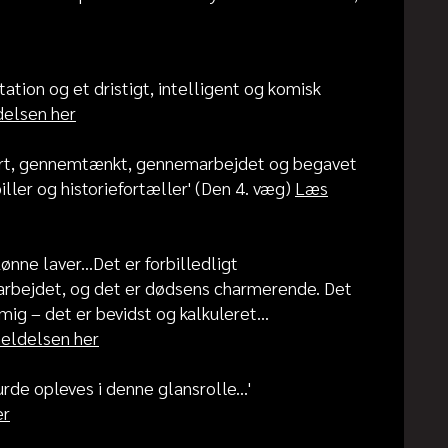
ion og et dristigt, intelligent og komisk
elsen her
rt, gennemtænkt, gennemarbejdet og begavet
iller og historiefortæller' (Den 4. væg)
Læs
nne laver...Det er forbilledligt
arbejdet, og det er dødsens charmerende. Det
ig – det er bevidst og kalkuleret...
eldelsen her
 opleves i denne glansrolle...'
er