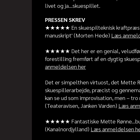
livet og ja…skuespillet.
PRESSEN SKREV
★★★★★ En skuespilteknisk kraftpræstat
manuskript' (Morten Hede)
Læs anmeld
★★★★★ Det her er en genial, veludfø
forestilling fremført af en dygtig skuesp
anmeldelsen her
Det er simpelthen virtuost, det Mette Rø
skuespillerarbejde, præcist og gennem
kan se ud som improvisation, men – tro m
(Teateravisen, Janken Varden)
Læs anm
★★★★★ Fantastiske Mette Rønne...burde
(Kanalnordjylland)
Læs anmeldelsen h