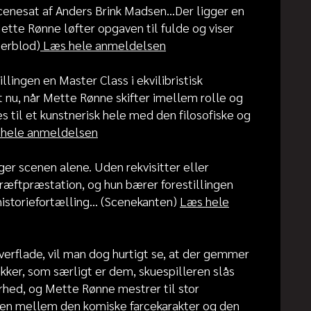
nesat af Anders Brink Madsen...Der ligger en
Mette Rønne løfter opgaven til fulde og viser
erblod)
Læs hele anmeldelsen
lingen en Master Class i ekvilibristisk
et nu, når Mette Rønne skifter imellem rolle og
s til et kunstnerisk hele med den filosofiske og
hele anmeldelsen
 scenen alene. Uden rekvisitter eller
ræftpræstation, og hun bærer forestillingen
toriefortælling... (Scenekanten)
Læs hele
rflade, vil man dog hurtigt se, at der gemmer
ikker, som særligt er dem, skuespilleren slås
erhed, og Mette Rønne mestrer til stor
len mellem den komiske farcekarakter og den