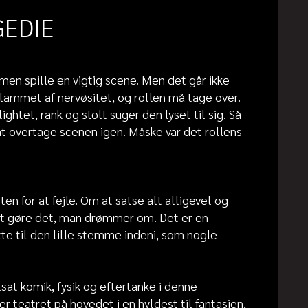
GEDIE
men spille en vigtig scene. Men det går ikke
 lammet af nervøsitet, og rollen må tage over.
ghtet, rank og stolt suger den lyset til sig. Så
 overtage scenen igen. Måske var det rollens
 for at fejle. Om at satse alt alligevel og
 at gøre det, man drømmer om. Det er en
ytte til den lille stemme indeni, som nogle
lsat komik, fysik og eftertanke i denne
 teatret på hovedet i en hyldest til fantasien,