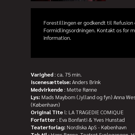
Forestillingen er godkendt til Refusion
Formidlingsordningen. Kontakt os for 
information.
Varighed
: ca. 75 min.
Iscenesættelse:
Anders Brink
Medvirkende
: Mette Rønne
Lys:
Mads Maybom (Jylland og fyn) Anna We
(København)
Original Tite
l: LA TRAGEDIE COMIQUE
Forfatter
: Eva Bonfanti & Yves Hunstad
Teaterforlag:
Nordiska ApS - København
Tak til
: Hans Rønne, Teatret Svalegangen, H